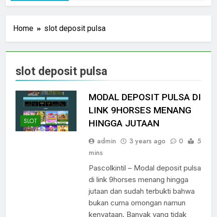
Home
slot deposit pulsa
slot deposit pulsa
MODAL DEPOSIT PULSA DI
LINK 9HORSES MENANG
SLOT
HINGGA JUTAAN
admin
3 years ago
0
5
mins
Pascolkintil – Modal deposit pulsa
di link 9horses menang hingga
jutaan dan sudah terbukti bahwa
bukan cuma omongan namun
kenyataan. Banyak yang tidak