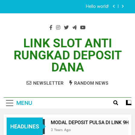
Skip
Hello world!
to
content
MODAL DEPOSIT PULSA DI LINK 9HORSES
MENANG HINGGA JUTAAN
Hello world!
LINK SLOT ANTI
RUNGKAD DEPOSIT
DANA
LINK SLOT ANTI RUNGKAD DEPOSIT DANA
NEWSLETTER
RANDOM NEWS
MENU
MODAL DEPOSIT PULSA DI LINK 9HO
HEADLINES
3 Years Ago